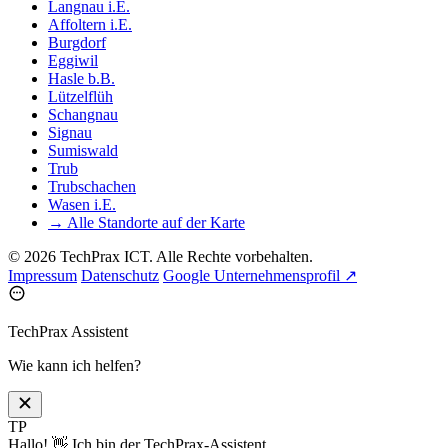
Langnau i.E.
Affoltern i.E.
Burgdorf
Eggiwil
Hasle b.B.
Lützelflüh
Schangnau
Signau
Sumiswald
Trub
Trubschachen
Wasen i.E.
→ Alle Standorte auf der Karte
© 2026 TechPrax ICT. Alle Rechte vorbehalten.
Impressum
Datenschutz
Google Unternehmensprofil ↗
TechPrax Assistent
Wie kann ich helfen?
TP
Hallo! 👋 Ich bin der TechPrax-Assistent.