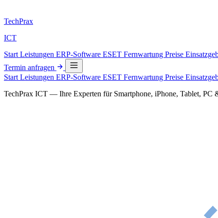
Tech
Prax
ICT
Start
Leistungen
ERP-Software
ESET
Fernwartung
Preise
Einsatzge
Termin anfragen
Start
Leistungen
ERP-Software
ESET
Fernwartung
Preise
Einsatzge
TechPrax ICT — Ihre Experten für Smartphone, iPhone, Tablet, PC 